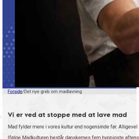
Forside
/
Det nye greb om madlavning
Vi er ved at stoppe med at lave mad
Mad fylder mere i vores kultur end nogensinde før. Alligevel
Ifølge Madkulturen består danskernes fem hyppigste aftensmål